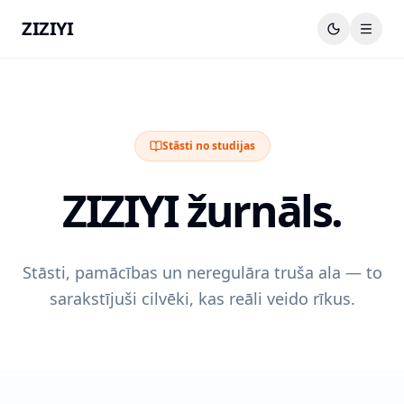
ZIZIYI
Stāsti no studijas
ZIZIYI žurnāls.
Stāsti, pamācības un neregulāra truša ala — to
sarakstījuši cilvēki, kas reāli veido rīkus.