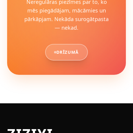
Neregulāras piezīmes par to, ko
mēs piegādājam, mācāmies un
pārkāpjam. Nekāda surogātpasta
— nekad.
DRĪZUMĀ