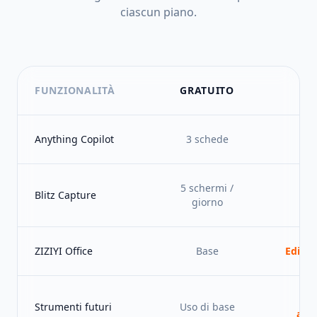
ciascun piano.
FUNZIONALITÀ
GRATUITO
ST
Anything Copilot
3 schede
Ill
5 schermi /
Blitz Capture
Ill
giorno
ZIZIYI Office
Base
Editor
Sb
Strumenti futuri
Uso di base
aut