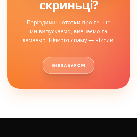
скриньці?
Періодичні нотатки про те, що
ми випускаємо, вивчаємо та
ламаємо. Ніякого спаму — ніколи.
НЕЗАБАРОМ