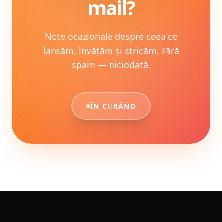
mail?
Note ocazionale despre ceea ce
lansăm, învățăm și stricăm. Fără
spam — niciodată.
ÎN CURÂND