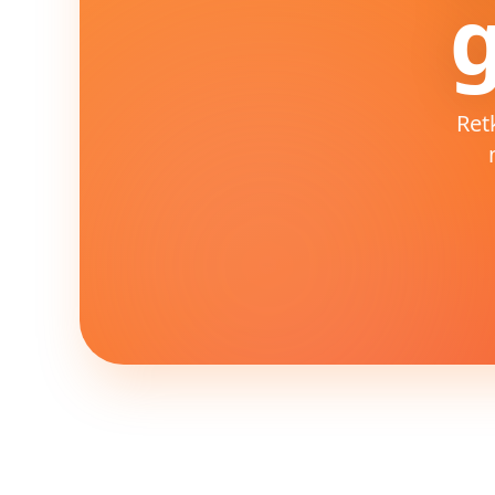
g
Ret