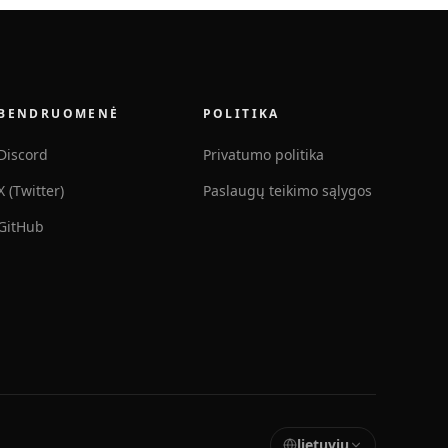
BENDRUOMENĖ
POLITIKA
Discord
Privatumo politika
X (Twitter)
Paslaugų teikimo sąlygos
GitHub
lietuvių