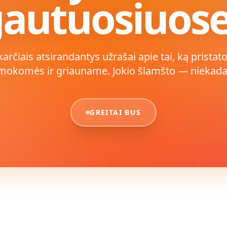
autuosiuos
karčiais atsirandantys užrašai apie tai, ką pristat
mokomės ir griauname. Jokio šlamšto — niekada
GREITAI BUS