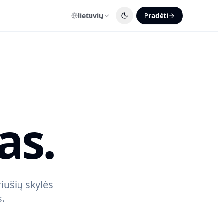
lietuvių
Pradėti
as.
iušių skylės
s.