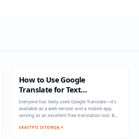
How to Use Google
Translate for Text
Translation in Chrome's
Everyone has likely used Google Translate—it's
Sidebar?
available as a web version and a mobile app,
serving as an excellent free translation tool. But
have you ever wondered how to use Google
SKAITYTI ISTORIJĄ
Translate directly in Chrome's sidebar for text
translation?