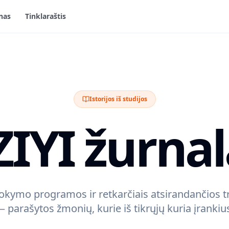
nas
Tinklaraštis
Istorijos iš studijos
ZIYI žurnal
mokymo programos ir retkarčiais atsirandančios tr
 parašytos žmonių, kurie iš tikrųjų kuria įrankiu