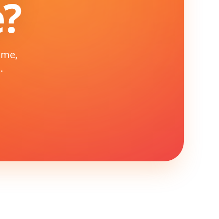
e?
ome,
.