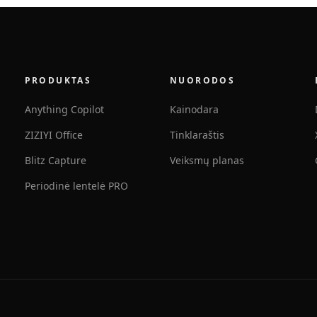
PRODUKTAS
NUORODOS
Anything Copilot
Kainodara
ZIZIYI Office
Tinklaraštis
Blitz Capture
Veiksmų planas
Periodinė lentelė PRO