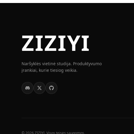
ZIZIYI
Naršyklės vietinė studija. Produktyvumo
įrankiai, kurie tiesiog veikia.
© 2026 ZIZIYI. Visos teisės saugomos.