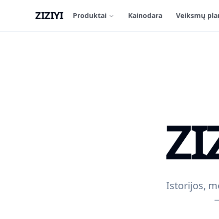
ZIZIYI
Produktai
Kainodara
Veiksmų pla
ZI
Istorijos, 
—