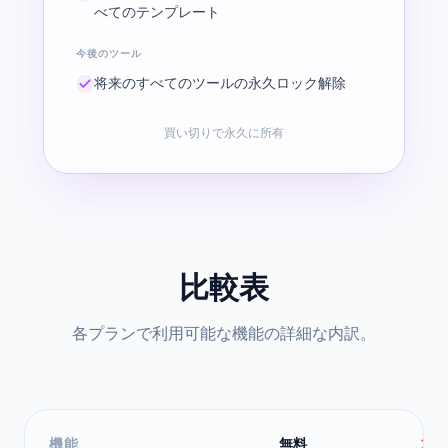
べてのテンプレート
今後のツール
将来のすべてのツールの永久ロック解除
買い切りで永久に所有
比較表
各プランで利用可能な機能の詳細な内訳。
機能
無料
ス