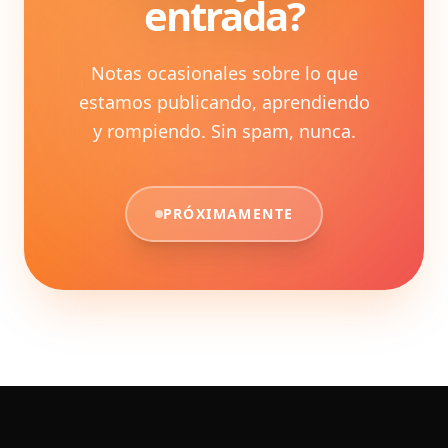
entrada?
Notas ocasionales sobre lo que
estamos publicando, aprendiendo
y rompiendo. Sin spam, nunca.
PRÓXIMAMENTE