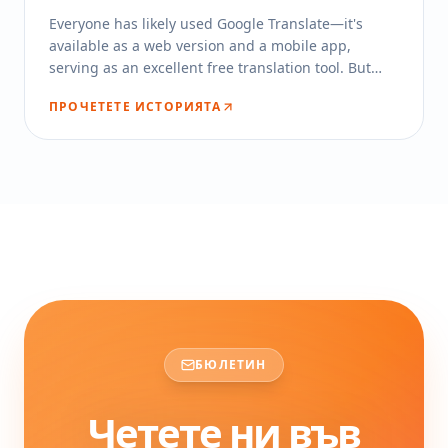
Everyone has likely used Google Translate—it's
available as a web version and a mobile app,
serving as an excellent free translation tool. But
have you ever wondered how to use Google
ПРОЧЕТЕТЕ ИСТОРИЯТА
Translate directly in Chrome's sidebar for text
translation?
БЮЛЕТИН
Четете ни във